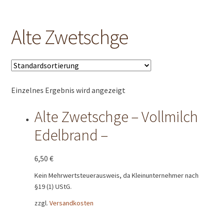
AGB
Alte Zwetschge
Datenschutzerklärung
Echtheit von Bewertungen
Händler
Einzelnes Ergebnis wird angezeigt
Impressum
Alte Zwetschge – Vollmilch
Edelbrand –
Kasse
6,50
€
Kundenpräsente
Kein Mehrwertsteuerausweis, da Kleinunternehmer nach
LandingPage_LC_Bildgross
§19 (1) UStG.
zzgl.
Versandkosten
Mein Konto