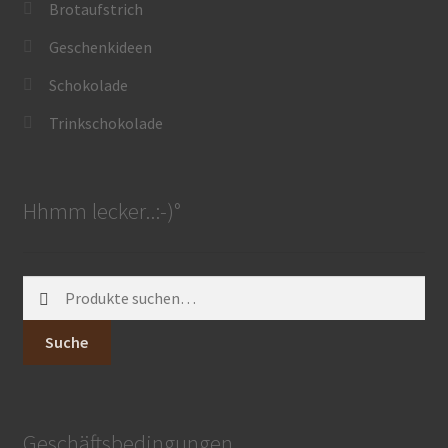
Brotaufstrich
Lena Chocolatier
Geschenkideen
Schokolade
Trinkschokolade
Hhmm lecker..:-)°
Suche
nach:
Suche
Geschäftsbedingungen