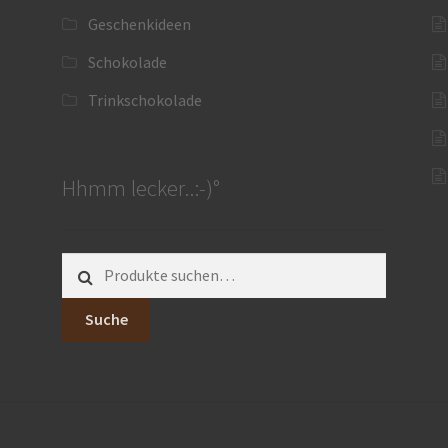
Geschenkideen
Schokolade
Trinkschokolade
Hhmm lecker..:-)°
Suche
nach:
Suche