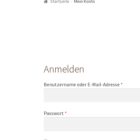
Startseite
Mein Konto
Impressum
Kasse
Kundenpräsente
LandingP
Schokoladen- und Pralinenkurse
Shop
Versa
Zahlungsarten
Lena Chocolatier
Anmelden
Benutzername oder E-Mail-Adresse
*
Passwort
*