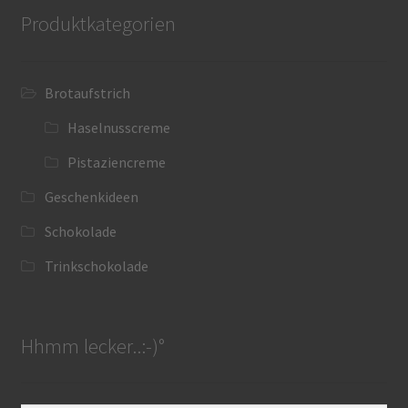
Produktkategorien
Brotaufstrich
Haselnusscreme
Pistaziencreme
Geschenkideen
Schokolade
Trinkschokolade
Hhmm lecker..:-)°