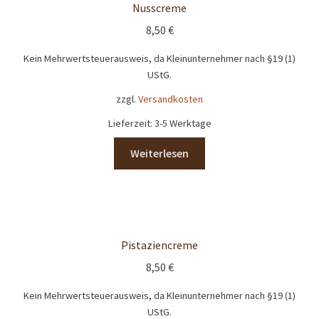
Nusscreme
Händler
8,50
€
Kein Mehrwertsteuerausweis, da Kleinunternehmer nach §19 (1)
Impressum
UStG.
Kasse
zzgl.
Versandkosten
Lieferzeit:
3-5 Werktage
Kundenpräsente
Weiterlesen
LandingPage_LC_Bildgross
Mein Konto
Pistaziencreme
Produkte
8,50
€
Schokoladen- und Pralinenkurse
Kein Mehrwertsteuerausweis, da Kleinunternehmer nach §19 (1)
UStG.