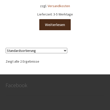
Shop
zzgl.
Versandkosten
Lieferzeit:
3-5 Werktage
Versandarten
Weiterlesen
Vertrag widerrufen
Warenkorb
Widerrufsbelehrung
Zeigt alle 2 Ergebnisse
Zahlungsarten
Lena Chocolatier
Facebook