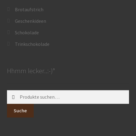
Brotaufstrich
Geschenkideen
Schokolade
Trinkschokolade
Hhmm lecker..:-)°
Suche
nach:
Suche