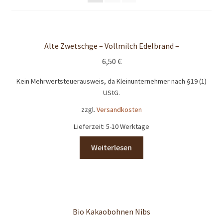
Händler
Impressum
Alte Zwetschge – Vollmilch Edelbrand –
6,50
€
Kasse
Kein Mehrwertsteuerausweis, da Kleinunternehmer nach §19 (1)
UStG.
Kundenpräsente
zzgl.
Versandkosten
LandingPage_LC_Bildgross
Lieferzeit:
5-10 Werktage
Mein Konto
Weiterlesen
Produkte
Schokoladen- und Pralinenkurse
Bio Kakaobohnen Nibs