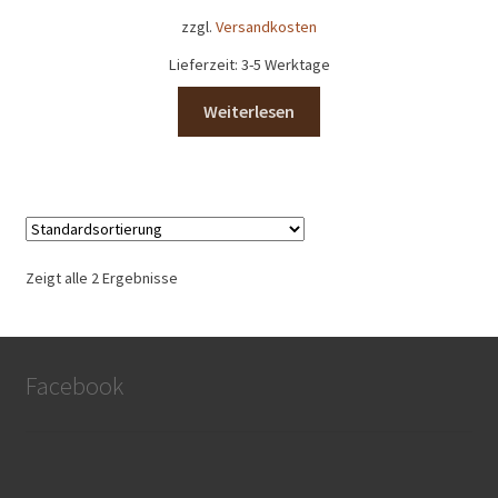
Shop
zzgl.
Versandkosten
Lieferzeit:
3-5 Werktage
Versandarten
Weiterlesen
Vertrag widerrufen
Warenkorb
Widerrufsbelehrung
Zeigt alle 2 Ergebnisse
Zahlungsarten
Lena Chocolatier
Facebook