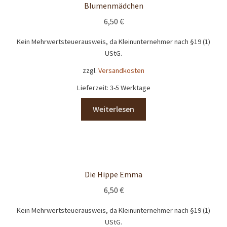
Blumenmädchen
Händler
6,50
€
Kein Mehrwertsteuerausweis, da Kleinunternehmer nach §19 (1)
Impressum
UStG.
Kasse
zzgl.
Versandkosten
Lieferzeit:
3-5 Werktage
Kundenpräsente
Weiterlesen
LandingPage_LC_Bildgross
Mein Konto
Die Hippe Emma
Produkte
6,50
€
Schokoladen- und Pralinenkurse
Kein Mehrwertsteuerausweis, da Kleinunternehmer nach §19 (1)
UStG.