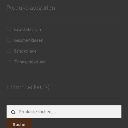
Produktkategorien
Brotaufstrich
Geschenkideen
Schokolade
Trinkschokolade
Hhmm lecker..:-)°
Suche
nach:
Suche