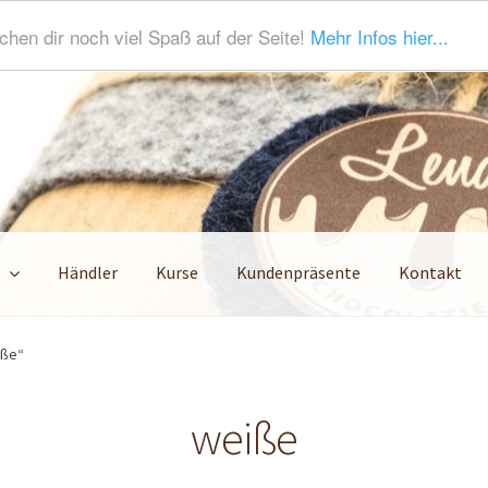
hen dir noch viel Spaß auf der Seite!
Mehr Infos hier...
Händler
Kurse
Kundenpräsente
Kontakt
ena
AGB
Datenschutzerklärung
Echtheit von Bewertungen
Händl
iße“
age_LC_Bildgross
Mein Konto
Produkte
weiße
ndarten
Vertrag widerrufen
Warenkorb
Widerrufsbelehrung