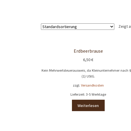
Zahlungsarten
Lena Chocolatier
Zeigt a
Erdbeerbrause
6,50
€
Kein Mehrwertsteuerausweis, da Kleinunternehmer nach 
(1) UStG.
zzgl.
Versandkosten
Lieferzeit:
3-5 Werktage
Weiterlesen