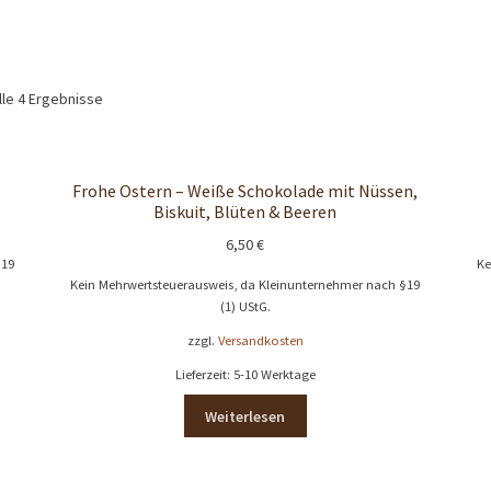
lle 4 Ergebnisse
Frohe Ostern – Weiße Schokolade mit Nüssen,
Biskuit, Blüten & Beeren
6,50
€
§19
Ke
Kein Mehrwertsteuerausweis, da Kleinunternehmer nach §19
(1) UStG.
zzgl.
Versandkosten
Lieferzeit:
5-10 Werktage
Weiterlesen