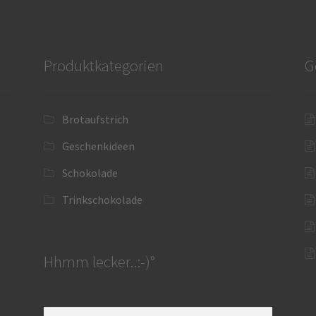
Produktkategorien
G
Brotaufstrich
Geschenkideen
Schokolade
Trinkschokolade
Hhmm lecker..:-)°
Suche